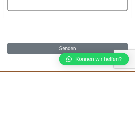
Senden
Können wir helfen?
Schlagworte: Moderne Treppen, Polnische
Treppe, Treppen aus Polen von JWTREPPEN,
Hochwertige Treppen nach Mass, Holztreppen,
Treppen-Angebote, Treppen direkt vom Hersteller,
Treppen aus Polen, Treppen Angebotsformular,
Polnische Treppen, Treppen, Montage von
Treppen, Gerade Treppe, Holztreppen aus Polen