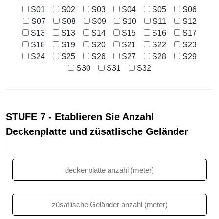
S01
S02
S03
S04
S05
S06
S07
S08
S09
S10
S11
S12
S13
S13
S14
S15
S16
S17
S18
S19
S20
S21
S22
S23
S24
S25
S26
S27
S28
S29
S30
S31
S32
STUFE 7 - Etablieren Sie Anzahl
Deckenplatte und züsatlische Geländer