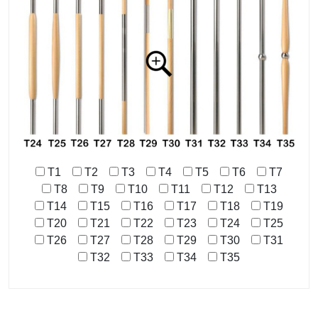
T1
T2
T3
T4
T5
T6
T7
T8
T9
T10
T11
T12
T13
T14
T15
T16
T17
T18
T19
T20
T21
T22
T23
T24
T25
T26
T27
T28
T29
T30
T31
T32
T33
T34
T35