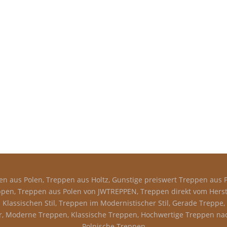
n aus Polen, Treppen aus Holtz, Gunstige preiswert Treppen aus P
pen, Treppen aus Polen von JWTREPPEN, Treppen direkt vom Herstel
Klassischen Stil, Treppen im Modernistischer Stil, Gerade Treppe
 Moderne Treppen, Klassische Treppen, Hochwertige Treppen nac
Polnische Treppen