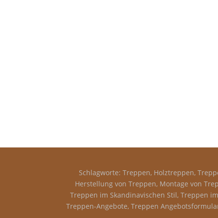
Schlagworte: Treppen, Holztreppen, Treppe
Herstellung von Treppen, Montage von Trep
Treppen im Skandinavischen Stil, Treppen im 
Treppen-Angebote, Treppen Angebotsformular,