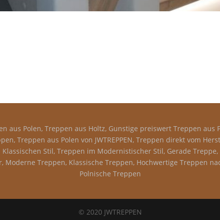
n aus Polen, Treppen aus Holtz, Gunstige preiswert Treppen aus P
pen, Treppen aus Polen von JWTREPPEN, Treppen direkt vom Herstel
Klassischen Stil, Treppen im Modernistischer Stil, Gerade Treppe
 Moderne Treppen, Klassische Treppen, Hochwertige Treppen nac
Polnische Treppen
© 2020 JWTREPPEN