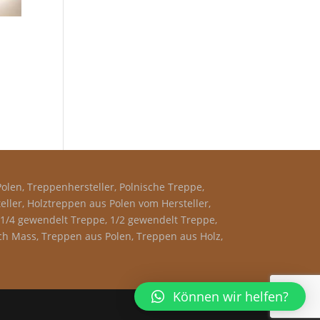
olen, Treppenhersteller, Polnische Treppe,
ler, Holztreppen aus Polen vom Hersteller,
, 1/4 gewendelt Treppe, 1/2 gewendelt Treppe,
h Mass, Treppen aus Polen, Treppen aus Holz,
Können wir helfen?