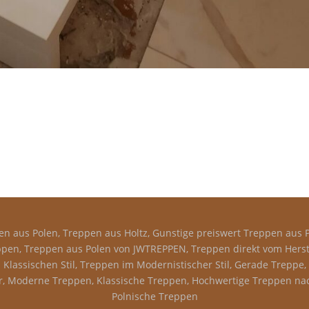
n aus Polen, Treppen aus Holtz, Gunstige preiswert Treppen aus P
pen, Treppen aus Polen von JWTREPPEN, Treppen direkt vom Herstel
Klassischen Stil, Treppen im Modernistischer Stil, Gerade Treppe
 Moderne Treppen, Klassische Treppen, Hochwertige Treppen nac
Polnische Treppen