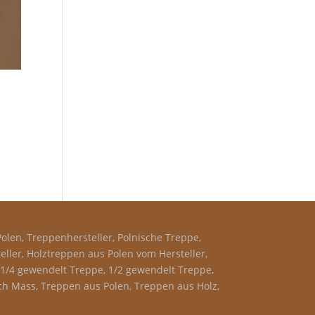
olen, Treppenhersteller, Polnische Treppe,
ler, Holztreppen aus Polen vom Hersteller,
, 1/4 gewendelt Treppe, 1/2 gewendelt Treppe,
h Mass, Treppen aus Polen, Treppen aus Holz,