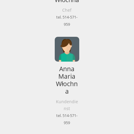
Chef
tel. 514-571-
959
Anna
Maria
Włochn
a
Kundendie
nst
tel. 514-571-
959